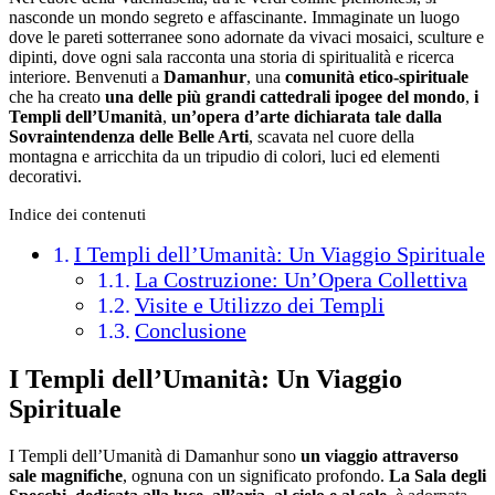
nasconde un mondo segreto e affascinante. Immaginate un luogo
dove le pareti sotterranee sono adornate da vivaci mosaici, sculture e
dipinti, dove ogni sala racconta una storia di spiritualità e ricerca
interiore. Benvenuti a
Damanhur
, una
comunità etico-spirituale
che ha creato
una delle più grandi cattedrali ipogee del mondo
,
i
Templi dell’Umanità
,
un’opera d’arte dichiarata tale dalla
Sovraintendenza delle Belle Arti
, scavata nel cuore della
montagna e arricchita da un tripudio di colori, luci ed elementi
decorativi.
Indice dei contenuti
I Templi dell’Umanità: Un Viaggio Spirituale
La Costruzione: Un’Opera Collettiva
Visite e Utilizzo dei Templi
Conclusione
I Templi dell’Umanità: Un Viaggio
Spirituale
I Templi dell’Umanità di Damanhur sono
un viaggio attraverso
sale magnifiche
, ognuna con un significato profondo.
La Sala degli