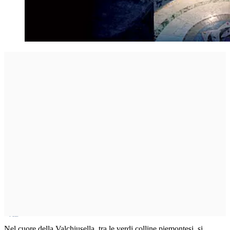
Nel cuore della Valchiusella, tra le verdi colline piemontesi, si