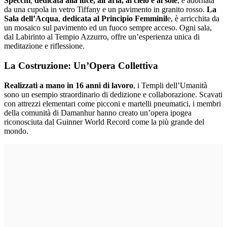
Specchi
,
dedicata alla luce, all’aria, al cielo e al sole
, è adornata
da una cupola in vetro Tiffany e un pavimento in granito rosso.
La
Sala dell’Acqua
,
dedicata al Principio Femminil
e, è arricchita da
un mosaico sul pavimento ed un fuoco sempre acceso. Ogni sala,
dal Labirinto al Tempio Azzurro, offre un’esperienza unica di
meditazione e riflessione.
La Costruzione: Un’Opera Collettiva
Realizzati a mano in 16 anni di lavoro
, i Templi dell’Umanità
sono un esempio straordinario di dedizione e collaborazione. Scavati
con attrezzi elementari come picconi e martelli pneumatici, i membri
della comunità di Damanhur hanno creato un’opera ipogea
riconosciuta dal Guinner World Record come la più grande del
mondo.