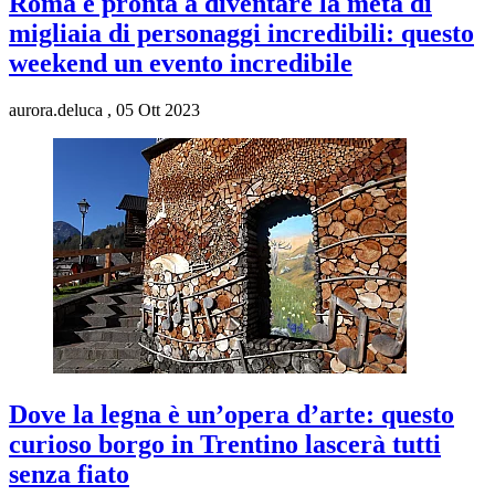
Roma è pronta a diventare la meta di
migliaia di personaggi incredibili: questo
weekend un evento incredibile
aurora.deluca
,
05 Ott 2023
Dove la legna è un’opera d’arte: questo
curioso borgo in Trentino lascerà tutti
senza fiato