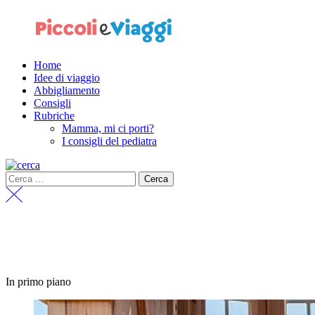
Home
Idee di viaggio
Abbigliamento
Consigli
Rubriche
Mamma, mi ci porti?
I consigli del pediatra
In primo piano