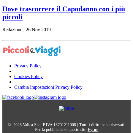
Dove trascorrere il Capodanno con i più
piccoli
Redazione
,
26 Nov 2019
Privacy Policy
|
Cookies Policy
|
Cambia Impostazioni Privacy Policy
© 2026 Valica Spa. P.IVA 13701211008 | Tutti i diritti sono riservati.
Per la pubblicità su questo sito
Fytur